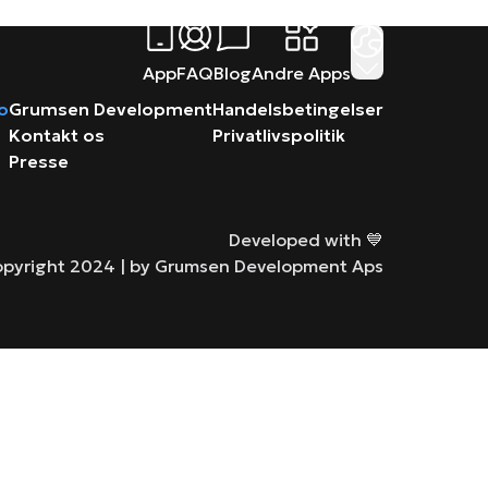
App
FAQ
Blog
Andre Apps
ro
Grumsen Development
Handelsbetingelser
Kontakt os
Privatlivspolitik
Presse
Developed with 💙
pyright 2024 |
by Grumsen Development Aps