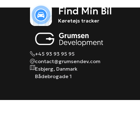
Find Min Bil
Køretøjs tracker
+45 93 93 95 95
contact@grumsendev.com
Esbjerg, Danmark
Bådebrogade 1