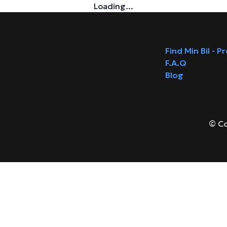
Loading...
Find Min Bil - P
F.A.Q
Blog
© Co