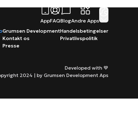
App
FAQ
Blog
Andre Apps
ro
Grumsen Development
Handelsbetingelser
Kontakt os
Privatlivspolitik
Presse
Developed with 💙
pyright 2024 |
by Grumsen Development Aps