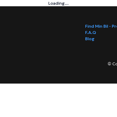
Loading...
Find Min Bil - P
F.A.Q
Blog
© Co