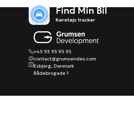
Find Min Bil
Køretøjs tracker
+45 93 93 95 95
contact@grumsendev.com
Esbjerg, Danmark
Bådebrogade 1