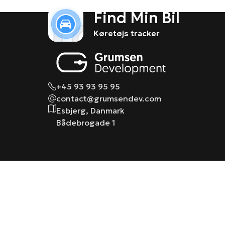
Find Min Bil
Køretøjs tracker
+45 93 93 95 95
contact@grumsendev.com
Esbjerg, Danmark
Bådebrogade 1