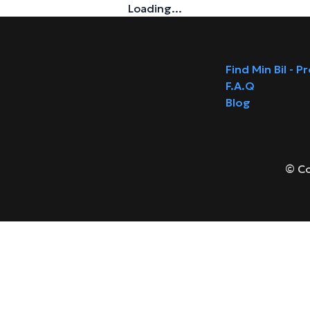
Loading...
Find Min Bil - P
F.A.Q
Blog
© Co