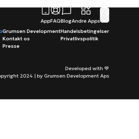
App
FAQ
Blog
Andre Apps
ro
Grumsen Development
Handelsbetingelser
Kontakt os
Privatlivspolitik
Presse
Developed with 💙
pyright 2024 |
by Grumsen Development Aps