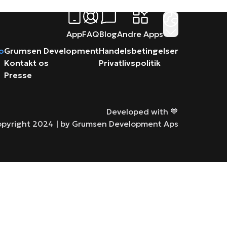
App
FAQ
Blog
Andre Apps
ro
Grumsen Development
Handelsbetingelser
Kontakt os
Privatlivspolitik
Presse
Developed with 💙
pyright 2024 |
by Grumsen Development Aps