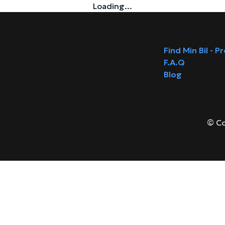
Loading...
Find Min Bil - P
F.A.Q
Blog
© Co