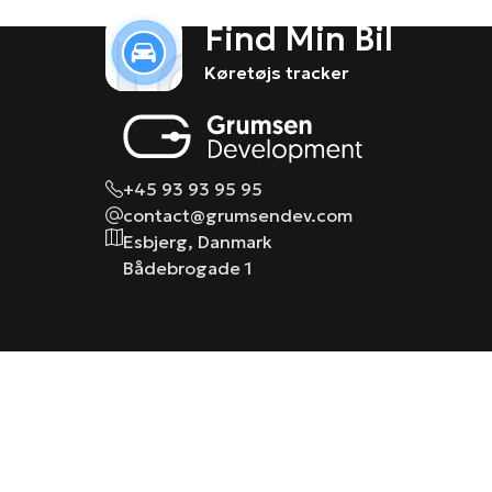
Find Min Bil
Køretøjs tracker
+45 93 93 95 95
contact@grumsendev.com
Esbjerg, Danmark
Bådebrogade 1