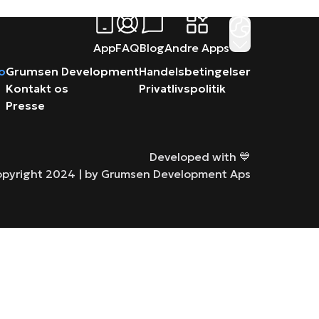
App
FAQ
Blog
Andre Apps
ro
Grumsen Development
Handelsbetingelser
Kontakt os
Privatlivspolitik
Presse
Developed with 💙
pyright 2024 |
by Grumsen Development Aps