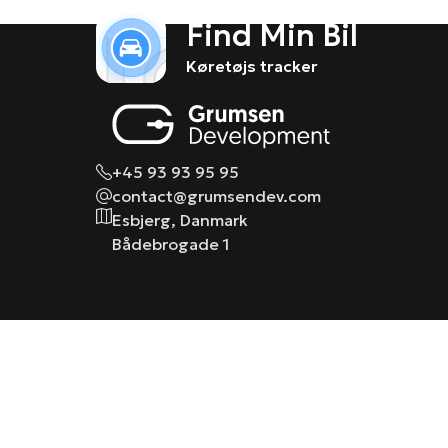
Find Min Bil
Køretøjs tracker
+45 93 93 95 95
contact@grumsendev.com
Esbjerg, Danmark
Bådebrogade 1