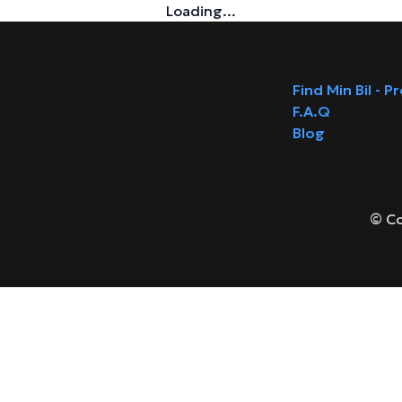
Loading...
Find Min Bil - P
F.A.Q
Blog
© Co