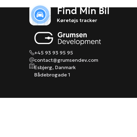
Find Min Bil
Køretøjs tracker
+45 93 93 95 95
contact@grumsendev.com
Esbjerg, Danmark
Bådebrogade 1