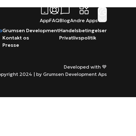
App
FAQ
Blog
Andre Apps
ro
Grumsen Development
Handelsbetingelser
Kontakt os
Privatlivspolitik
Presse
Developed with 💙
pyright 2024 |
by Grumsen Development Aps