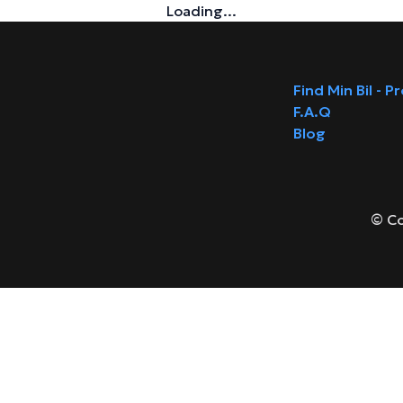
Loading...
Find Min Bil - P
F.A.Q
Blog
© Co