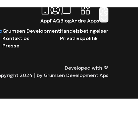
App
FAQ
Blog
Andre Apps
ro
Grumsen Development
Handelsbetingelser
Kontakt os
Privatlivspolitik
Presse
Developed with 💙
pyright 2024 |
by Grumsen Development Aps