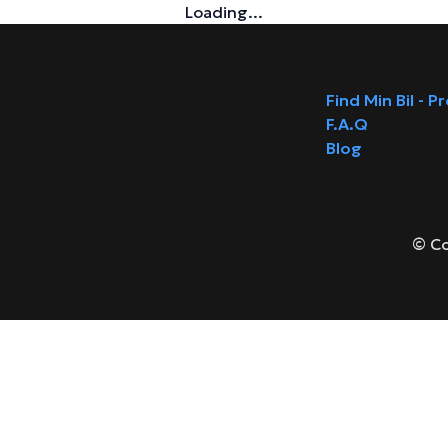
Loading...
Find Min Bil - P
F.A.Q
Blog
© Co