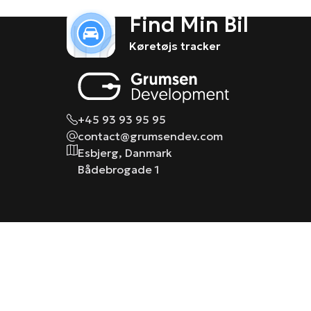
Find Min Bil
Køretøjs tracker
+45 93 93 95 95
contact@grumsendev.com
Esbjerg, Danmark
Bådebrogade 1