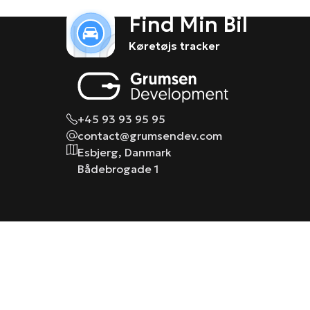
Find Min Bil
Køretøjs tracker
+45 93 93 95 95
contact@grumsendev.com
Esbjerg, Danmark
Bådebrogade 1