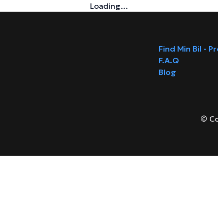
Loading...
Find Min Bil - P
F.A.Q
Blog
© Co