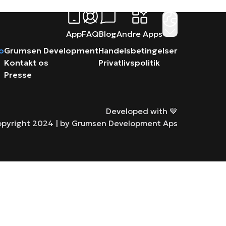
App
FAQ
Blog
Andre Apps
ro
Grumsen Development
Handelsbetingelser
Kontakt os
Privatlivspolitik
Presse
Developed with 💙
pyright 2024 |
by Grumsen Development Aps